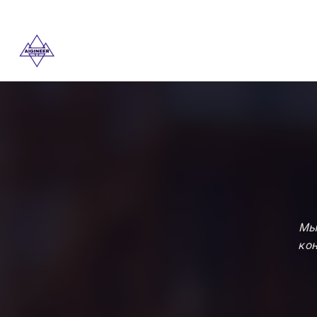
Мы
кон